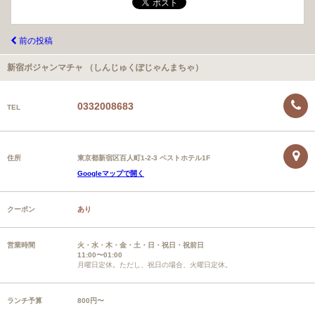
前の投稿
新宿ポジャンマチャ （しんじゅくぽじゃんまちゃ）
0332008683
TEL
住所
東京都新宿区百人町1-2-3 ベストホテル1F
Googleマップで開く
クーポン
あり
営業時間
火・水・木・金・土・日・祝日・祝前日
11:00〜01:00
月曜日定休。ただし、祝日の場合、火曜日定休。
ランチ予算
800円〜