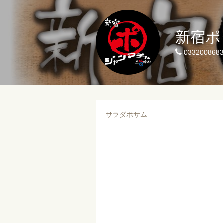
新宿ポ
033200868
サラダボサム