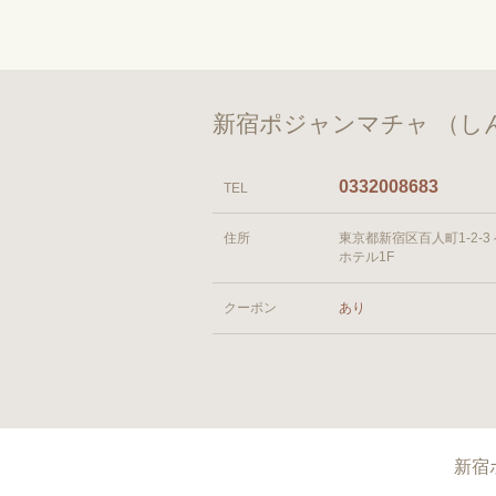
新宿ポジャンマチャ （し
0332008683
TEL
住所
東京都新宿区百人町1-2-3
ホテル1F
クーポン
あり
新宿