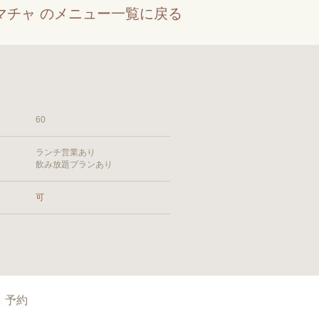
マチャ のメニュー一覧に戻る
60
ランチ営業あり
飲み放題プランあり
可
予約